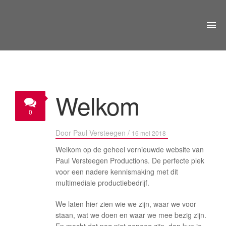
HOME
OVER ONS
Welkom
WAT DOEN WE
0
PORTFOLIO
Door
Paul Versteegen
/
16 mei 2018
NIEUWS
Welkom op de geheel vernieuwde website van
Paul Versteegen Productions. De perfecte plek
CONTACT
voor een nadere kennismaking met dit
multimediale productiebedrijf.
We laten hier zien wie we zijn, waar we voor
staan, wat we doen en waar we mee bezig zijn.